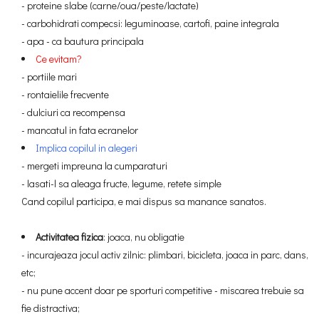
- proteine slabe (carne/oua/peste/lactate)
- carbohidrati compecsi: leguminoase, cartofi, paine integrala
- apa - ca bautura principala
Ce evitam?
- portiile mari
- rontaielile frecvente
- dulciuri ca recompensa
- mancatul in fata ecranelor
Implica copilul in alegeri
- mergeti impreuna la cumparaturi
- lasati-l sa aleaga fructe, legume, retete simple
Cand copilul participa, e mai dispus sa manance sanatos.
Activitatea fizica
: joaca, nu obligatie
- incurajeaza jocul activ zilnic: plimbari, bicicleta, joaca in parc, dans,
etc;
- nu pune accent doar pe sporturi competitive - miscarea trebuie sa
fie distractiva;