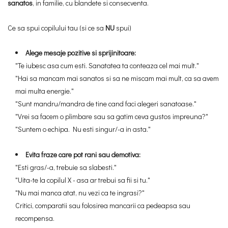
sanatos
, in familie, cu blandete si consecventa.
Ce sa spui copilului tau (si ce sa
NU
spui)
Alege mesaje pozitive si sprijinitoare:
"Te iubesc asa cum esti. Sanatatea ta conteaza cel mai mult."
"Hai sa mancam mai sanatos si sa ne miscam mai mult, ca sa avem
mai multa energie."
"Sunt mandru/mandra de tine cand faci alegeri sanatoase."
"Vrei sa facem o plimbare sau sa gatim ceva gustos impreuna?"
"Suntem o echipa. Nu esti singur/-a in asta."
Evita fraze care pot rani sau demotiva:
"Esti gras/-a, trebuie sa slabesti."
"Uita-te la copilul X - asa ar trebui sa fii si tu."
"Nu mai manca atat, nu vezi ca te ingrasi?"
Critici, comparatii sau folosirea mancarii ca pedeapsa sau
recompensa.