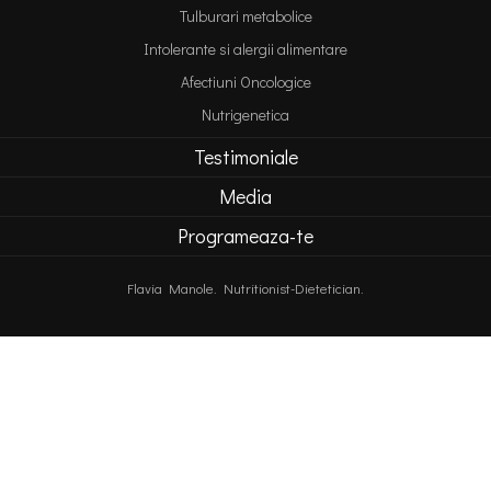
Tulburari metabolice
Intolerante si alergii alimentare
Afectiuni Oncologice
Nutrigenetica
Testimoniale
Media
Programeaza-te
Flavia Manole.
Nutritionist-Dietetician
.