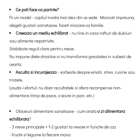
Ce poti face ca parinte?
Fii un model - copilul invata mai ales din ce vede. Mancati impreuna,
alegeti gustari sanatoase, faceti miscare ca familie.
Creeaza un mediu echilibrat
- nu tine in casa rafturi de dulciuri
sau alimente nepotrivite.
Stabileste reguli clare pentru mese.
Nu impune diete drastice si nu transforma greutatea in subiect de
cearta.
Asculta si incurajeaza
- vorbeste despre emotii, stres, rusine sau
tristete.
Lauda-i efortul, nu doar rezultatele si ofera recompense non-
alimentare (timp de joaca, o iesire in parc, etc.)
Obiceiuri alimentare sanatoase - cum arata
o zi alimentara
echilibrata
?
- 3 mese principale + 1-2 gustari la nevoie in functie de caz
- fructe si legume la fiecare masa