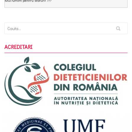
Mul?umim pentru sfaturi! ???
ACREDITARI