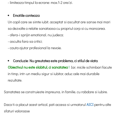
- limiteaza timpul la ecrane: max.1-2 ore/zi.
Emotiile conteaza
Un copil care se simte iubit, acceptat si ascultat are sanse mai mari
sa dezvolte o relatie sanatoasa cu propriul corp si cu mancarea.
- ofera-i sprijin emotional, nu judeca;
- asculta fara sa critici;
- cauta ajutor profesional la nevoie.
Concluzie
:
Nu greutatea este problema, ci stilul de viata
.
Obiectivul nu este slabitul, ci sanatatea
!
Iar, micile schimbari facute
in timp, intr-un mediu sigur si iubitor, aduc cele mai durabile
rezultate.
Sanatatea se construieste impreuna, in familie, cu rabdare si iubire.
Daca ti-a placut acest articol, poti accesa si urmatorul
AICI
pentru alte
sfaturi valoroase