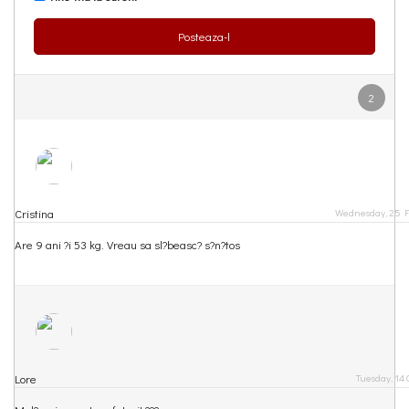
Posteaza-l
2
Cristina
Wednesday, 25 Fe
Are 9 ani ?i 53 kg. Vreau sa sl?beasc? s?n?tos
Lore
Tuesday, 14 